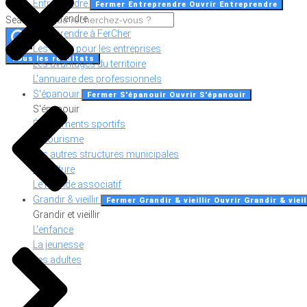
Entreprendre
Fermer Entreprendre
Ouvrir Entreprendre
Entreprendre
Search ...
Entreprendre à FerCher
Les outils pour les entreprises
Tous les résultats
Les avantages du territoire
L'annuaire des professionnels
S'épanouir
Fermer S'épanouir
Ouvrir S'épanouir
S'épanouir
Équipements sportifs
Le tourisme
Les autres structures municipales
La culture
Le monde associatif
Grandir & vieillir
Fermer Grandir & vieillir
Ouvrir Grandir & vieil
Grandir et vieillir
L'enfance
La jeunesse
Les adultes