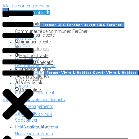
Aller au contenu principal
Ouvrir la barre d’outils
Outils d’accessibilité
CDC Fercher
Fermer CDC Fercher
Ouvrir CDC Fercher
Communauté de communes FerCher
Augmenter le texte
Le territoire
Diminuer le texte
Les élus
Niveaux de gris
Les projets
Haut contraste
Les services
Contraste négatif
Les marchés publics
Arrière-plan clair
Vivre & Habiter
Fermer Vivre & Habiter
Ouvrir Vivre & Habiter
Liens soulignés
Vivre et habiter
Police lisible
L'habitat
Réinitialiser
Eau - assainisement
Tri et collecte des déchets
Aller au contenu
Les aménagements
Se soigner
02 48 23 22 08
Se déplacer
Petites villes de demain
Nous contacter
Nouveaux arrivants